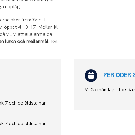
iga upptåg.
erna sker framför allt
i öppet kl 10-17. Mellan kl
 vill vi att alla anmälda
n lunch och mellanmål.
Kyl
PERIODER 
V. 25 måndag – torsda
åk 7 och de äldsta har
åk 7 och de äldsta har