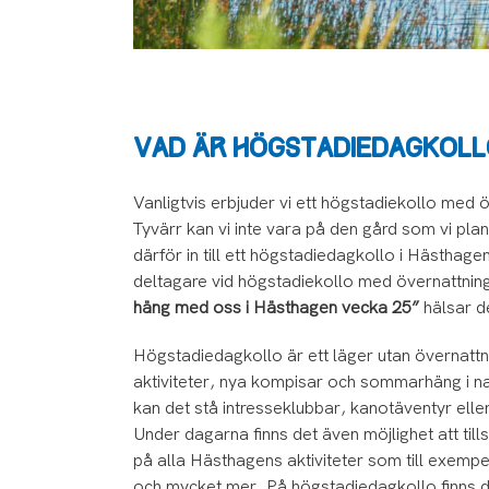
VAD ÄR HÖGSTADIEDAGKOL
Vanligtvis erbjuder vi ett högstadiekollo med
Tyvärr kan vi inte vara på den gård som vi pla
därför in till ett högstadiedagkollo i Hästhag
deltagare vid högstadiekollo med övernattnin
häng med oss i Hästhagen vecka 25”
hälsar d
Högstadiedagkollo är ett läger utan övernattn
aktiviteter, nya kompisar och sommarhäng i na
kan det stå intresseklubbar, kanotäventyr el
Under dagarna finns det även möjlighet att ti
på alla Hästhagens aktiviteter som till exempel
och mycket mer. På högstadiedagkollo finns d