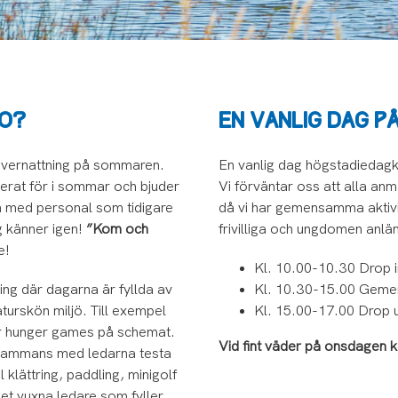
LO?
EN VANLIG DAG P
 övernattning på sommaren.
En vanlig dag högstadiedagko
nerat för i sommar och bjuder
Vi förväntar oss att alla anm
en med personal som tidigare
då vi har gemensamma aktivite
g känner igen!
”Kom och
frivilliga och ungdomen anlä
e!
Kl. 10.00-10.30 Drop i
ing där dagarna är fyllda av
Kl. 10.30-15.00 Gemen
turskön miljö. Till exempel
Kl. 15.00-17.00 Drop 
ler hunger games på schemat.
Vid fint väder på onsdagen k
llsammans med ledarna testa
 klättring, paddling, minigolf
et vuxna ledare som fyller