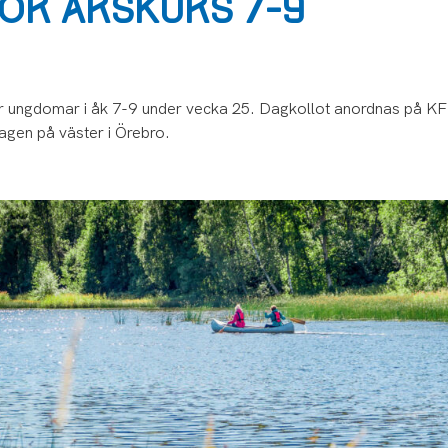
ÖR ÅRSKURS 7-9
 ungdomar i åk 7-9 under vecka 25. Dagkollot anordnas på 
gen på väster i Örebro.