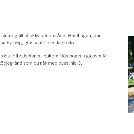
lutning till allaktivitetsområdet Hästhagen, där
uthyrning, glasscafé och dagkollo.
gärdes fotbollsplaner, bakom Hästhagens glasscafé
Stödjegränd som du når med busslinje 3.