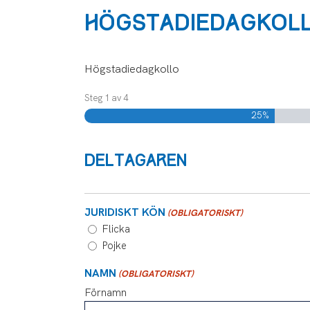
HÖGSTADIEDAGKOL
Högstadiedagkollo
Steg
1
av
4
25%
DELTAGAREN
JURIDISKT KÖN
(OBLIGATORISKT)
Flicka
Pojke
NAMN
(OBLIGATORISKT)
Förnamn