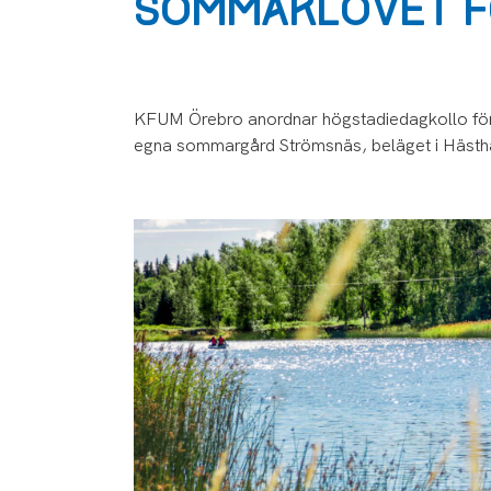
SOMMARLOVET F
KFUM Örebro anordnar högstadiedagkollo för
egna sommargård Strömsnäs, beläget i Hästha