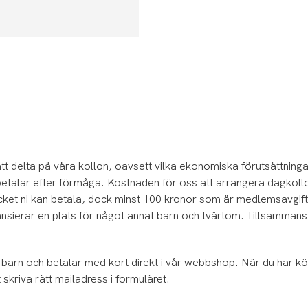
t att delta på våra kollon, oavsett vilka ekonomiska förutsättnin
betalar efter förmåga. Kostnaden för oss att arrangera dagkollo
mycket ni kan betala, dock minst 100 kronor som är medlemsavgi
ansierar en plats för något annat barn och tvärtom. Tillsammans 
barn och betalar med kort direkt i vår webbshop. När du har köpt
skriva rätt mailadress i formuläret.