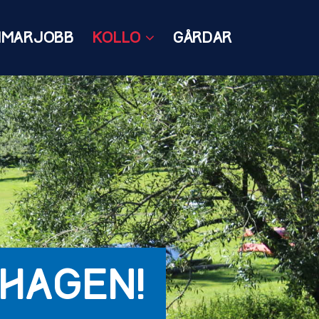
MMARJOBB
KOLLO
GÅRDAR
HAGEN!