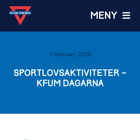
Fortsätt
till
MENY
innehållet
VERKSAMHETER
7 februari, 2025
HÄSTHAGEN
SPORTLOVSAKTIVITETER –
OM KFUM
KFUM DAGARNA
SOMMARJOBB
KOLLO