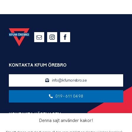
KONTAKTA KFUM ÖREBRO
info@kfumorebro.se
019 – 611 04 98
KONTAKTA HÄSTHAGEN
Denna sajt använder kakor!
hasthagen@kfumorebro.se